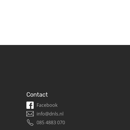
Contact
Facebook
info@dnls.nl
085 4883 070