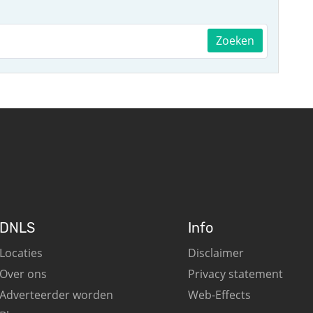
Zoeken
DNLS
Info
Locaties
Disclaimer
Over ons
Privacy statement
Adverteerder worden
Web-Effects